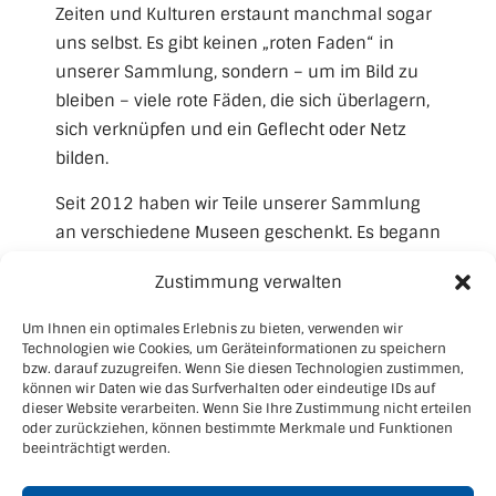
Zeiten und Kulturen erstaunt manchmal sogar
uns selbst. Es gibt keinen „roten Faden“ in
unserer Sammlung, sondern – um im Bild zu
bleiben – viele rote Fäden, die sich überlagern,
sich verknüpfen und ein Geflecht oder Netz
bilden.
Seit 2012 haben wir Teile unserer Sammlung
an verschiedene Museen geschenkt. Es begann
mit unserer Sammlung „Die Kopffüßler“, die
Zustimmung verwalten
sich heute im LVR Museum in Bonn befindet
und geht über die Sammlung Prinzhorn in
Um Ihnen ein optimales Erlebnis zu bieten, verwenden wir
Heidelberg bis zum Museum für
Technologien wie Cookies, um Geräteinformationen zu speichern
bzw. darauf zuzugreifen. Wenn Sie diesen Technologien zustimmen,
Sepulkralkultur in Kassel und dem Deutschen
können wir Daten wie das Surfverhalten oder eindeutige IDs auf
Hygiene-Museum in Dresden.
dieser Website verarbeiten. Wenn Sie Ihre Zustimmung nicht erteilen
oder zurückziehen, können bestimmte Merkmale und Funktionen
beeinträchtigt werden.
Nähere Angaben s.­ unter
„Ausstellungen“
.